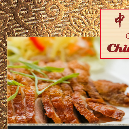
1
2
3