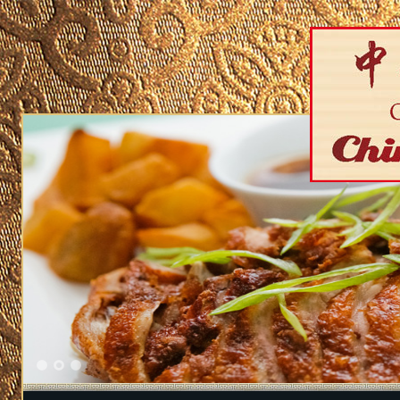
1
2
3